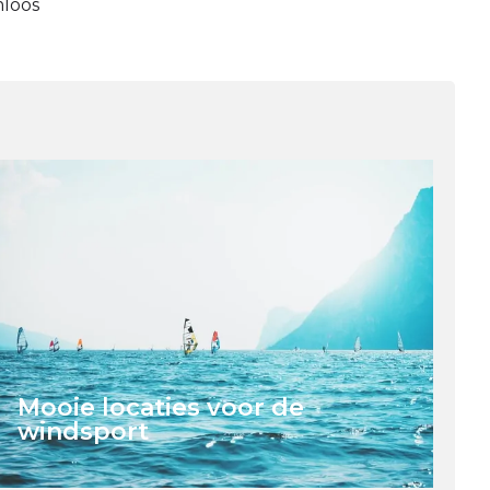
mloos
Mooie locaties voor de
windsport