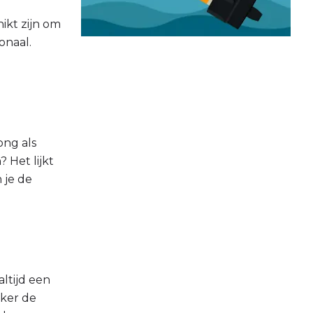
ikt zijn om
onaal.
ong als
 Het lijkt
 je de
altijd een
eker de